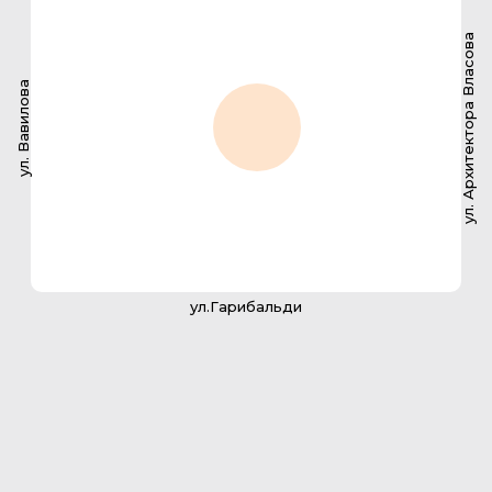
ул. Архитектора Власова
ул. Вавилова
ул.Гарибальди
2-комнатная квартира
145.6 м2
142
№ квартиры
136,5 м2
Площадь с балконом
36,5 м2
Площадь кухни
2
Санузлов