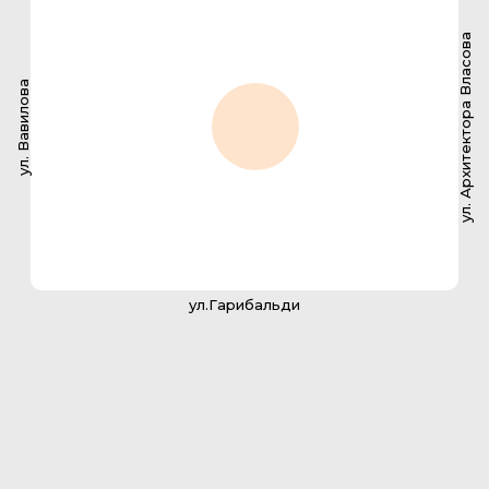
ул. Архитектора Власова
ул. Вавилова
ул.Гарибальди
2-комнатная квартира
145.6 м2
142
№ квартиры
136,5 м2
Площадь с балконом
36,5 м2
Площадь кухни
2
Санузлов