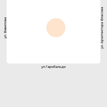
ул. Архитектора Власова
ул. Вавилова
ул.Гарибальди
2-комнатная квартира
145.6 м2
142
№ квартиры
136,5 м2
Площадь с балконом
36,5 м2
Площадь кухни
2
Санузлов