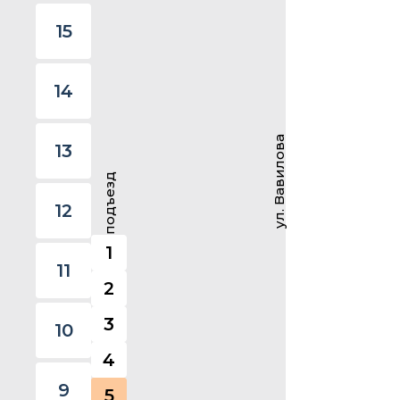
15
14
ул. Вавилова
13
подъезд
12
1
11
2
3
10
4
9
5