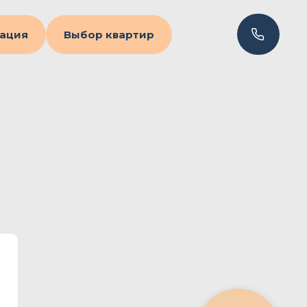
ация
Выбор квартир
2-комнатная квартира
145.6 м2
142
№ квартиры
136,5 м2
Площадь с балконом