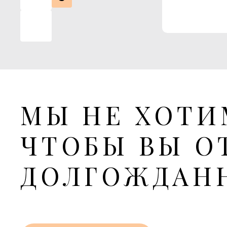
8
7
6
МЫ НЕ ХОТИ
5
ЧТОБЫ ВЫ О
этаж
4
ДОЛГОЖДАН
3