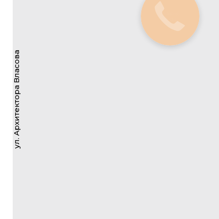
36,5 м2
Площадь кухни
2
Санузлов
Закажите
1
Балконы
звонок
1
Лоджия
Лифт в подземный паркинг
ул. Архитектора Власова
269 675 000 руб.