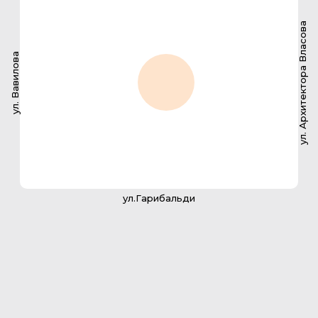
ул. Архитектора Власова
ул. Вавилова
ул.Гарибальди
2-комнатная квартира
145.6 м2
142
№ квартиры
136,5 м2
Площадь с балконом
36,5 м2
Площадь кухни
2
Санузлов