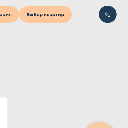
ация
Выбор квартир
2-комнатная квартира
145.6 м2
142
№ квартиры
136,5 м2
Площадь с балконом