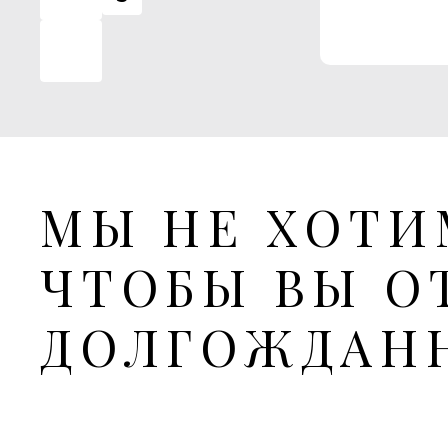
8
этаж
7
6
МЫ НЕ ХОТИ
5
ЧТОБЫ ВЫ О
4
ДОЛГОЖДАН
3