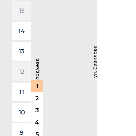
15
14
ул. Вавилова
13
подъезд
12
1
11
2
3
10
4
9
5