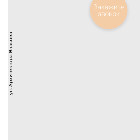
36,5 м2
Площадь кухни
Закажите
2
Санузлов
1
Балконы
звонок
1
Лоджия
Лифт в подземный паркинг
ул. Архитектора Власова
269 675 000 руб.