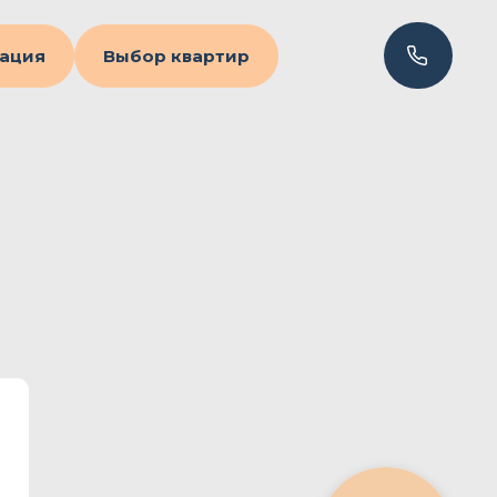
ация
Выбор квартир
2-комнатная квартира
145.6 м2
142
№ квартиры
136,5 м2
Площадь с балконом