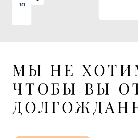
10
9
8
7
МЫ НЕ ХОТИ
6
ЧТОБЫ ВЫ О
5
ДОЛГОЖДАН
этаж
4