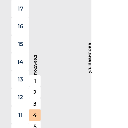
17
16
15
ул. Вавилова
подъезд
14
13
1
2
12
3
11
4
5