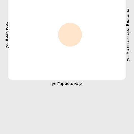
ул. Архитектора Власова
ул. Вавилова
ул.Гарибальди
2-комнатная квартира
145.6 м2
142
№ квартиры
136,5 м2
Площадь с балконом
36,5 м2
Площадь кухни
2
Санузлов