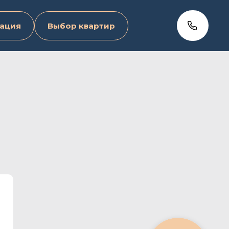
ация
Выбор квартир
2-комнатная квартира
145.6 м2
142
№ квартиры
136,5 м2
Площадь с балконом