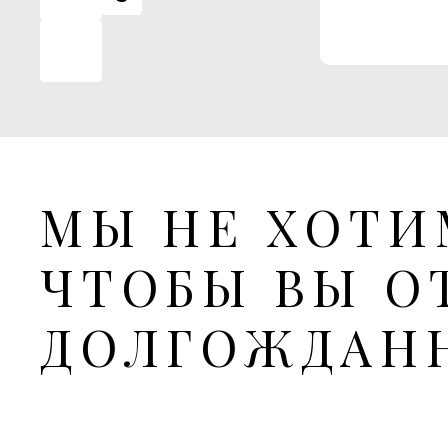
8
7
6
МЫ НЕ ХОТИ
5
ЧТОБЫ ВЫ О
этаж
4
ДОЛГОЖДАН
3