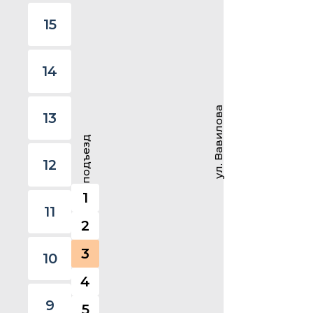
15
14
ул. Вавилова
13
подъезд
12
1
11
2
3
10
4
9
5