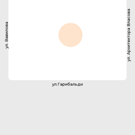
ул. Архитектора Власова
ул. Вавилова
ул.Гарибальди
2-комнатная квартира
145.6 м2
142
№ квартиры
136,5 м2
Площадь с балконом
36,5 м2
Площадь кухни
2
Санузлов