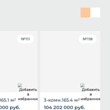
№
111
№
118
165.1 м
2
3-комн.
165.4 м
2
 000 руб.
104 202 000 руб.