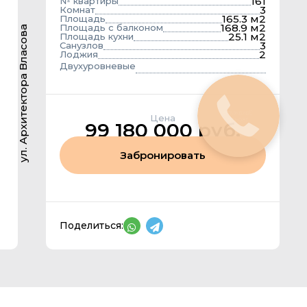
161
№ квартиры
3
Комнат
165.3 м2
Площадь
168.9 м2
Площадь с балконом
ул. Архитектора Власова
25.1 м2
Площадь кухни
3
Санузлов
2
Лоджия
Двухуровневые
Закажите
Цена
звонок
99 180 000 руб.
Забронировать
Поделиться: