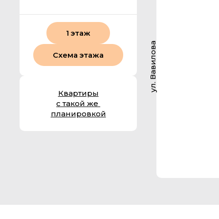
1 этаж
ул. Вавилова
Схема этажа
Квартиры
с такой же
планировкой