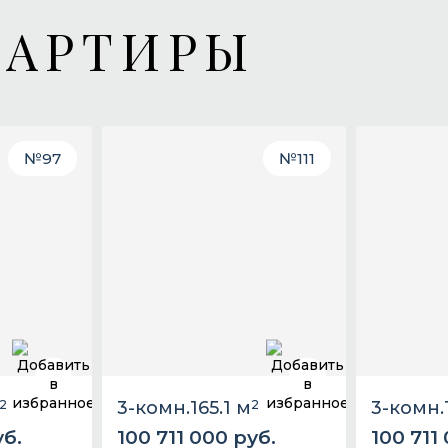
ВАРТИРЫ
№
97
№
111
2
3-комн.
165.1 м
2
3-комн.
уб.
100 711 000 руб.
100 711