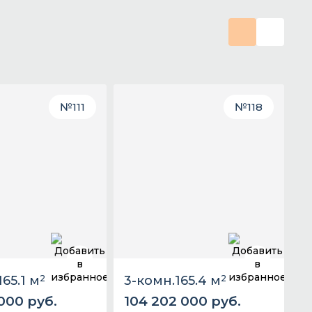
№
111
№
118
165.1 м
2
3-комн.
165.4 м
2
 000 руб.
104 202 000 руб.