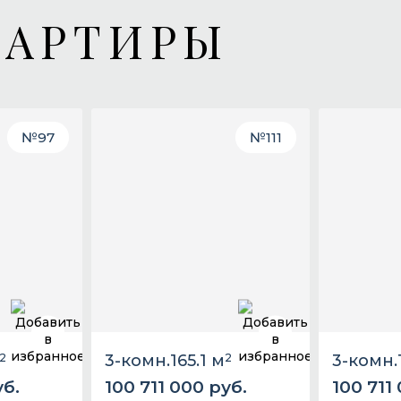
ВАРТИРЫ
№
97
№
111
2
3-комн.
165.1 м
2
3-комн.
уб.
100 711 000 руб.
100 711