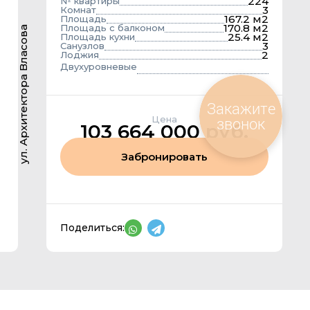
224
№ квартиры
3
Комнат
167.2 м2
Площадь
170.8 м2
Площадь с балконом
ул. Архитектора Власова
25.4 м2
Площадь кухни
3
Санузлов
2
Лоджия
Двухуровневые
Закажите
Цена
звонок
103 664 000 руб.
Забронировать
Поделиться: