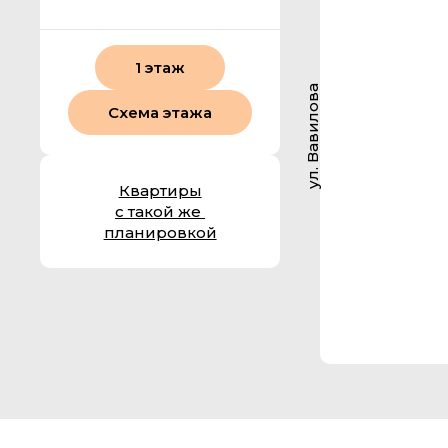
1 этаж
ул. Вавилова
Схема этажа
Квартиры
с такой же
планировкой