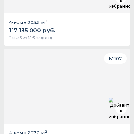
2
4-комн.
205.5 м
117 135 000 руб.
Этаж 5 из 18
3 подъезд
№
107
2
4-комн.
207.2 м