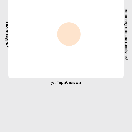
ул. Архитектора Власова
ул. Вавилова
ул.Гарибальди
2-комнатная квартира
145.6 м2
142
№ квартиры
136,5 м2
Площадь с балконом
36,5 м2
Площадь кухни
2
Санузлов