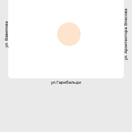
ул. Архитектора Власова
ул. Вавилова
ул.Гарибальди
2-комнатная квартира
145.6 м2
142
№ квартиры
136,5 м2
Площадь с балконом
36,5 м2
Площадь кухни
2
Санузлов