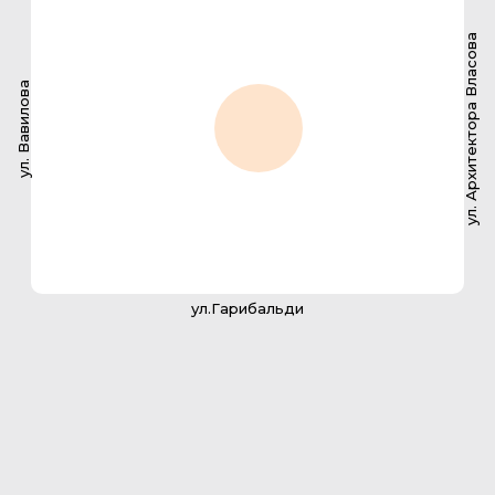
ул. Архитектора Власова
ул. Вавилова
ул.Гарибальди
2-комнатная квартира
145.6 м2
142
№ квартиры
136,5 м2
Площадь с балконом
36,5 м2
Площадь кухни
2
Санузлов