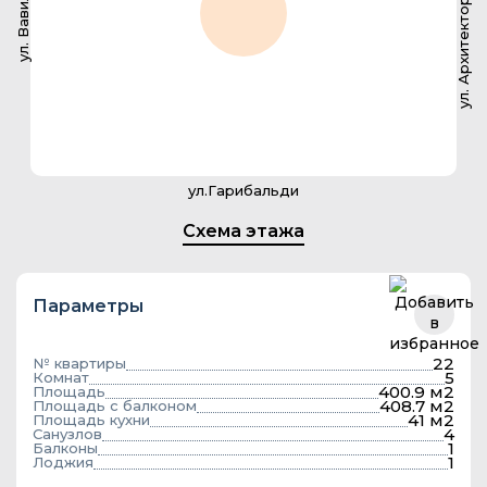
ул. Архитектора Власова
ул. Вавилова
ул.Гарибальди
Схема этажа
Параметры
22
№ квартиры
5
Комнат
400.9 м2
Площадь
408.7 м2
Площадь с балконом
41 м2
Площадь кухни
4
Санузлов
1
Балконы
1
Лоджия