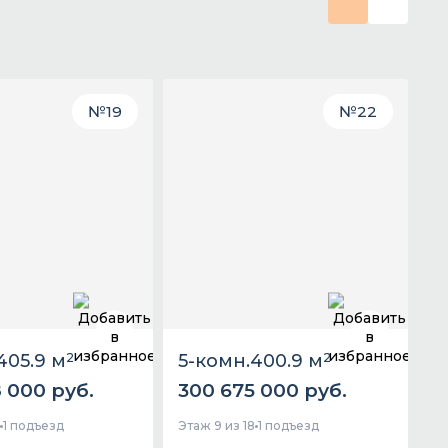
№
19
№
22
405.9 м
2
5-комн.
400.9 м
2
 000 руб.
300 675 000 руб.
8
1 подъезд
Этаж 9 из 18
1 подъезд