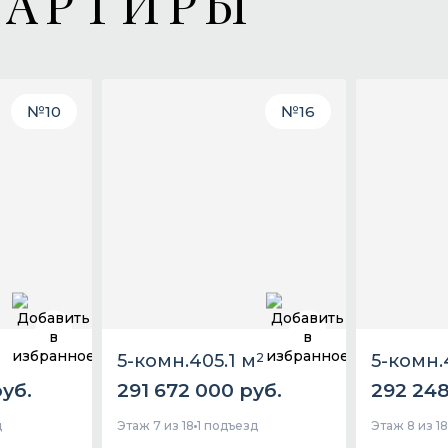
ВАРТИРЫ
№
10
№
16
5-комн.
405.1 м
2
5-комн.
уб.
291 672 000 руб.
292 248
д
Этаж 7 из 18
1 подъезд
Этаж 8 из 1