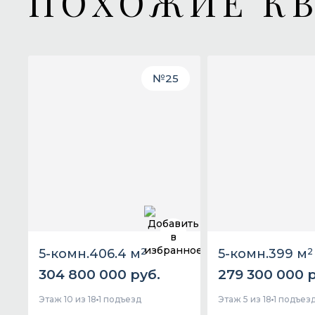
ПОХОЖИЕ К
№
25
5-комн.
406.4 м
2
5-комн.
399 м
2
304 800 000 руб.
279 300 000 р
Этаж 10 из 18
1 подъезд
Этаж 5 из 18
1 подъез