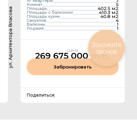
7
№ квартиры
5
Комнат
402.5 м2
Площадь
ул. Архитектора Власова
410.3 м2
Площадь с балконом
40.8 м2
Площадь кухни
4
Санузлов
1
Балконы
1
Лоджия
Закажите
звонок
Цена
269 675 000 руб.
Забронировать
Поделиться: