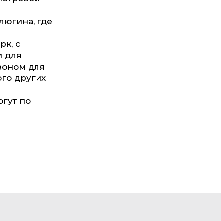
люгина, где
к, с
 для
азоном для
ого других
огут по