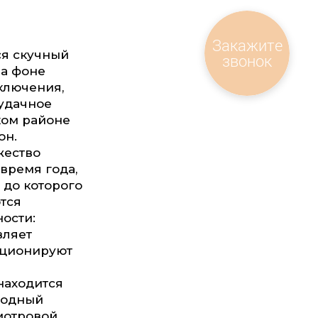
Закажите
ся скучный
звонок
а фоне
сключения,
удачное
ком районе
он.
жество
время года,
 до которого
ются
ости:
вляет
нкционируют
находится
родный
мотровой