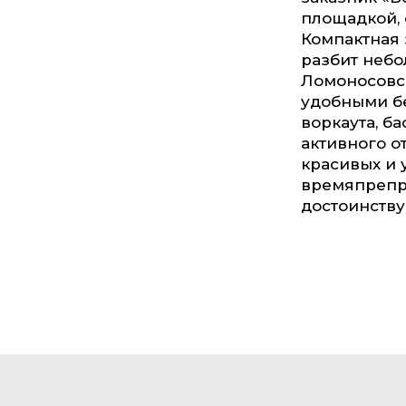
площадкой, 
Компактная 
разбит небо
Ломоносовск
удобными б
воркаута, б
активного о
красивых и 
времяпрепро
достоинству