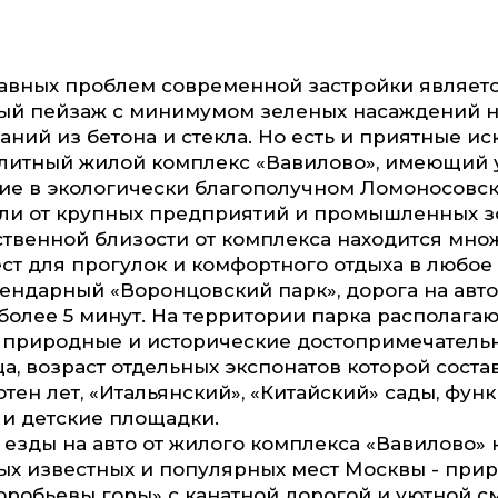
авных проблем современной застройки являет
ый пейзаж с минимумом зеленых насаждений н
аний из бетона и стекла. Но есть и приятные и
элитный жилой комплекс «Вавилово», имеющий 
ие в экологически благополучном Ломоносовс
ли от крупных предприятий и промышленных з
твенной близости от комплекса находится мно
ст для прогулок и комфортного отдыха в любое 
ендарный «Воронцовский парк», дорога на авто
 более 5 минут. На территории парка располага
 природные и исторические достопримечательн
а, возраст отдельных экспонатов которой соста
отен лет, «Итальянский», «Китайский» сады, фу
и детские площадки.
х езды на авто от жилого комплекса «Вавилово» 
ых известных и популярных мест Москвы - при
оробьевы горы» с канатной дорогой и уютной с