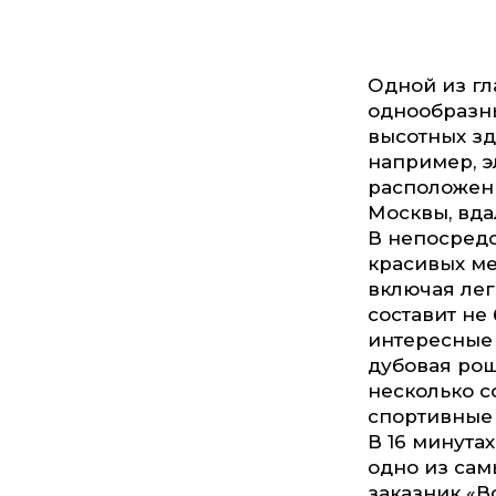
Одной из гл
однообразн
высотных зд
например, 
расположен
Москвы, вда
В непосредс
красивых ме
включая лег
составит не
интересные
дубовая рощ
несколько с
спортивные 
В 16 минута
одно из сам
заказник «В