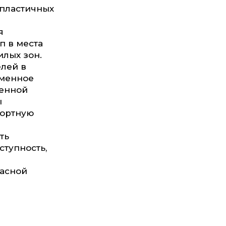
 пластичных
я
п в места
илых зон.
лей в
еменное
шенной
ы
фортную
ть
тупность,
пасной