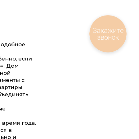
Закажите
звонок
 подобное
енно, если
о». Дом
ьной
аменты с
вартиры
бъединять
ые
время года.
ся в
льно и