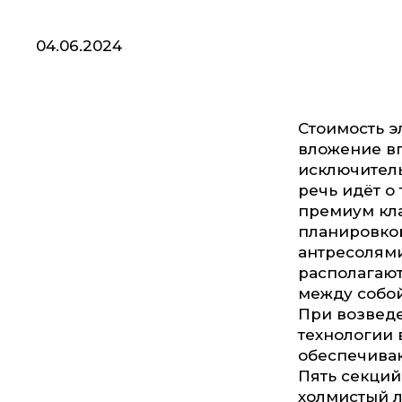
04.06.2024
Стоимость э
вложение вп
исключител
речь идёт о
премиум кла
планировкой
антресолями
располагают
между собой
При возвед
технологии 
обеспечива
Пять секци
холмистый л