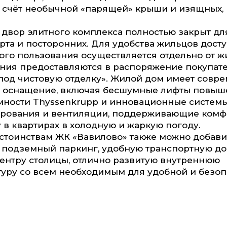
 счёт необычной «парящей» крыши и изящных,
двор элитного комплекса полностью закрыт дл
рта и посторонних. Для удобства жильцов досту
го пользования осуществляется отдельно от ж
ния предоставляются в распоряжение покупате
под чистовую отделку». Жилой дом имеет совр
е оснащение, включая бесшумные лифты повы
мности Thyssenkrupp и инновационные систем
рования и вентиляции, поддерживающие ком
 в квартирах в холодную и жаркую погоду.
стоинствам ЖК «Вавилово» также можно добави
подземный паркинг, удобную транспортную дос
центру столицы, отлично развитую внутреннюю
уру со всем необходимым для удобной и безо