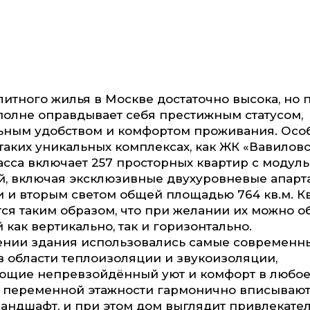
литного жилья в Москве достаточно высока, но
олне оправдывает себя престижным статусом,
ьным удобством и комфортом проживания. Особ
 таких уникальных комплексах, как ЖК «Вавилов
сса включает 257 просторных квартир с модул
, включая эксклюзивные двухуровневые апарт
 и вторым светом общей площадью 764 кв.м. К
ся таким образом, что при желании их можно о
 как вертикально, так и горизонтально.
ении здания использовались самые современн
в области теплоизоляции и звукоизоляции,
ющие непревзойдённый уют и комфорт в любое 
й переменной этажности гармонично вписывают
андшафт, и при этом дом выглядит привлекате