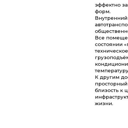
эффектно за
форм.
Внутренний 
автотранспо
общественно
Все помеще
состоянии «
техническо
грузоподъё
кондициони
температуру
К другим до
просторный 
близость к 
инфраструкт
жизни.