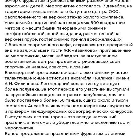
вечер с фуршетом и увлекательными развлечениями для
взрослых и детей. Мероприятие состоялось 7 декабря, на
территории гимнастического батутного центра OGO,
расположенного на верхних этажах жилого комплекса.
Уникальный спортивный зал площадью 900 квадратных
метров с масштабными панорамными окнами и
комфортабельной зоной ожидания, размещенной на
верхнем ярусе, гостеприимно принял всех желающих.
С балкона современного кафе, открывающего прекрасный
вид на зал, жильцы и гости ЖК «Вавилово», приглашенные
на мероприятие, могли наблюдать за выступлением
воспитанников центра, продемонстрировавших свои
спортивные навыки, ловкость и грацию.
В концертной программе вечера также приняли участие
талантливые юные артисты из ансамбля «Калинка» имени
А.Н. Филиппова. Легендарный коллектив существует
более полувека. За этот период его участники выступили
на крупнейших площадках страны и зарубежья, для них
было поставлено более 150 танцев, сшито около 3 тысяч
костюмов. Ансамбль является неоднократным лауреатом
и призером международных хореографических конкурсов.
Выступления его танцоров – это всегда настоящий
праздник, в чем смогли убедиться многочисленные гости
мероприятия.
Вечер продолжился праздничным фуршетом с легкими