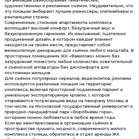
организации разнообразных тематических,
художественных и рекламных съёмок. Неудивительно, что
эту локацию выбирают лучшие режиссёры, клипмейкеры и
рекламщики страны.
Современные, стильные апартаменты комплекса
воплощают высокий комфорт, безупречный вкус и
безукоризненную гармонию. Их изысканный, тщательно
продуманный дизайн, в котором каждый элемент
находится на своём месте, представляет собой
великолепную декорацию для съёмок любого масштаба. В
просторных помещениях ЖК «Вавилово» можно без
затруднений поместить любое количество осветительной
и съёмочной аппаратуры без дискомфорта для
постоянных жильцов.
Для съёмок популярных сериалов, видеоклипов, рекламы
используются различные локации на территории
комплекса, включая просторный подземный паркинг и
уникальную эксплуатируемую кровлю, с которой
открываются потрясающие виды на панораму Москвы, в
том числе, на Московский государственный университет и
природно-ландшафтный парк «Воробьёвы горы»,
которыми можно любоваться в любое время года.
Если вы заинтересованы в организации съёмок в
пространстве лучшего, модного, современного жилого
комплекса столицы, обратитесь в отдел аренды ЖК