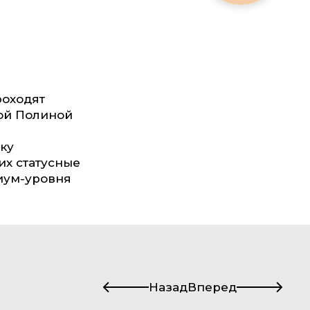
роходят
ной Полиной
ку
их статусные
иум-уровня
Назад
Вперед