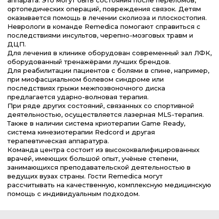
аппарата. Это могут быть состояния после переломов,
ортопедических операций, повреждения связок. Детям
оказывается помощь в лечении сколиоза и плоскостопия.
Неврологи в команде Remedica помогают справиться с
последствиями инсультов, черепно-мозговых травм и
ДЦП.
Для лечения в клинике оборудован современный зал ЛФК,
оборудованный тренажёрами лучших брендов.
Для реабилитации пациентов с болями в спине, например,
при миофасциальном болевом синдроме или
последствиях грыжи межпозвоночного диска
предлагается ударно-волновая терапия.
При ряде других состояний, связанных со спортивной
деятельностью, осуществляется лазерная MLS-терапия.
Также в наличии система криотерапии Game Ready,
система кинезиотерапии Redcord и другая
терапевтическая аппаратура.
Команда центра состоит из высококвалифицированных
врачей, имеющих большой опыт, учёные степени,
занимающихся преподавательской деятельностью в
ведущих вузах страны. Гости Remedica могут
рассчитывать на качественную, комплексную медицинскую
помощь с индивидуальным подходом.