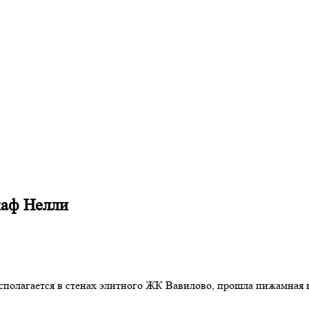
каф Нелли
асполагается в стенах элитного ЖК Вавилово, прошла пижамная 