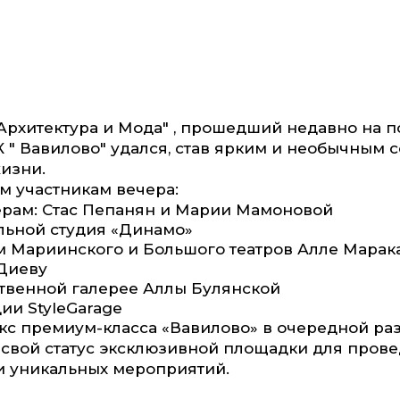
Архитектура и Мода" , прошедший недавно на 
 " Вавилово" удался, став ярким и необычным 
изни.
м участникам вечера:
рам: Стас Пепанян и Марии Мамоновой
льной студия «Динамо»
м Мариинского и Большого театров Алле Марак
Диеву
твенной галерее Аллы Булянской
ии StyleGarage
с премиум-класса «Вавилово» в очередной ра
свой статус эксклюзивной площадки для пров
и уникальных мероприятий.