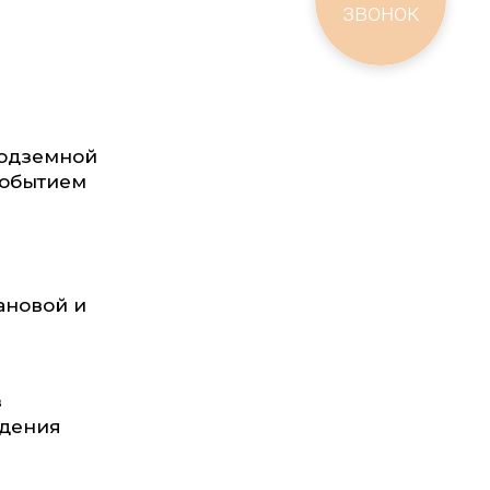
звонок
подземной
событием
ановой и
з
едения