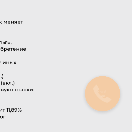
к меняет
ья»,
обретение
у иных
.)
(вкл.)
твуют ставки:
Закажите
звонок
т 11,89%
ог