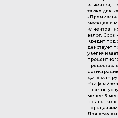
клиентов, п
также для к
«Премиальны
месяцев с м
клиентов , 
залог. Срок 
Кредит под 
действует п
увеличивает
процентного
предоставл
регистрацию
до 18 млн р
Райффайзенб
пакетов усл
менее 6 мес
остальных к
передаваемой
Для всех вы