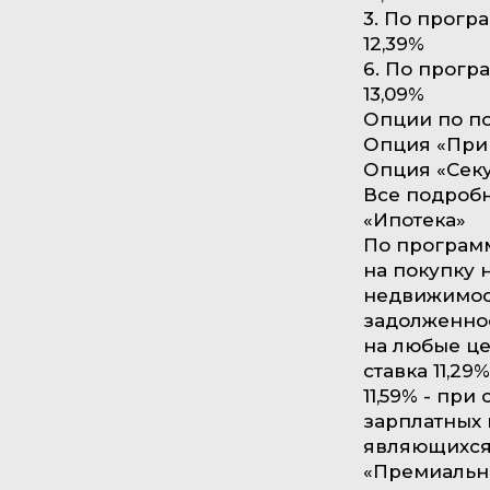
3. По прогр
12,39%
6. По прогр
13,09%
Опции по по
Опция «Прим
Опция «Секу
Все подробн
«Ипотека»
По програм
на покупку 
недвижимост
задолженнос
на любые цел
ставка 11,29
11,59% - при
зарплатных 
являющихся 
«Премиальны