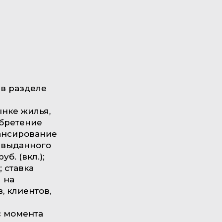
в разделе
нке жилья,
обретение
нансирование
 выданного
б. (вкл.);
; ставка
я на
, клиентов,
с момента