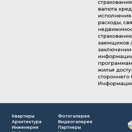
страхования
валюта кред
исполнения
расходы, св
недвижимост
страхованию
заемщиков /
заключении 
информации 
программам
жилья досту
стороннего 
Информация 
Квартиры
Фотогалерея
Архитектура
Видеогалерея
Инженерия
Партнеры