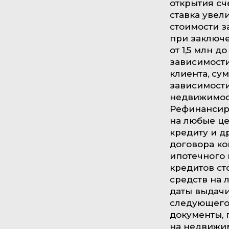
открытия сч
ставка увели
стоимости з
при заключе
от 1,5 млн д
зависимости
клиента, сум
зависимости
недвижимост
Рефинансир
на любые ц
кредиту и д
договора к
ипотечного 
кредитов ст
средств на 
даты выдачи
следующего
документы,
на недвижимо