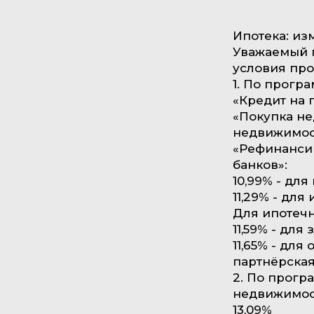
Ипотека: из
Уважаемый п
условия про
1. По прогр
«Кредит на 
«Покупка не
недвижимост
«Рефинанси
банков»:
10,99% - для
11,29% - для
Для ипотечны
11,59% - для
11,65% - дл
партнёрская
2. По прог
недвижимос
13,09%