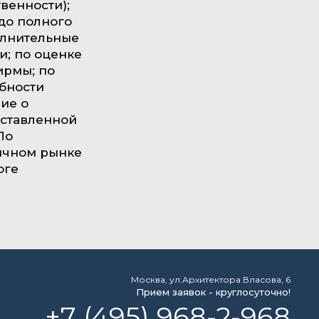
венности);
до полного
олнительные
и; по оценке
ирмы; по
обности
ие о
оставленной
По
ичном рынке
оге
Москва, ул.Архитектора Власова, 6
Прием заявок - круглосуточно!
+7 (495) 968-2-968