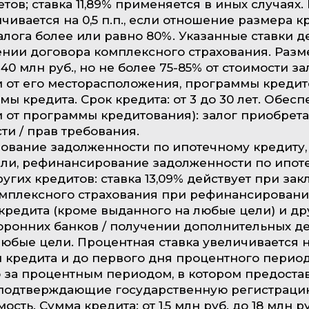
етов; ставка 11,89% применяется в иных случаях
чивается на 0,5 п.п., если отношение размера к
алога более или равно 80%. Указанные ставки д
нии договора комплексного страхования. Разм
о 40 млн руб., но не более 75-85% от стоимости за
 от его месторасположения, программы кредит
мы кредита. Срок кредита: от 3 до 30 лет. Обесп
 от программы кредитования): залог приобрет
и / прав требования.
ование задолженности по ипотечному кредиту
ели, рефинансирование задолженности по ипот
ругих кредитов: ставка 13,09% действует при за
омплексного страхования при рефинансирован
кредита (кроме выданного на любые цели) и др
оронних банков / получении дополнительных 
любые цели. Процентная ставка увеличивается на 
 кредита и до первого дня процентного период
 за процентным периодом, в котором предоста
 подтверждающие государственную регистраци
сть. Сумма кредита: от 1,5 млн руб. до 18 млн р