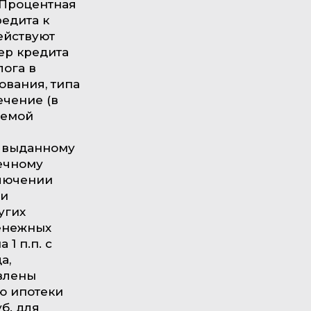
. Процентная
редита к
ействуют
ер кредита
лога в
ования, типа
ечение (в
аемой
, выданному
ечному
ключении
ии
угих
денежных
1 п.п. с
а,
влены
ю ипотеки
уб. для