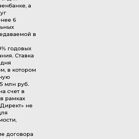
енбанке, а
уг
нее 6
льных
редаваемой в
39% годовых
ния. Ставка
 дня
м, в котором
ную
5 млн руб.
на счет в
в рамках
 Директ» не
для
мости,
ие договора