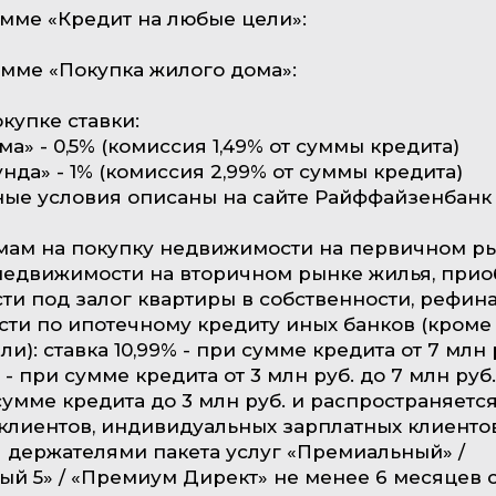
амме «Кредит на любые цели»:
амме «Покупка жилого дома»:
купке ставки:
а» - 0,5% (комиссия 1,49% от суммы кредита)
нда» - 1% (комиссия 2,99% от суммы кредита)
ые условия описаны на сайте Райффайзенбанк 
мам на покупку недвижимости на первичном ры
недвижимости на вторичном рынке жилья, при
и под залог квартиры в собственности, рефи
ти по ипотечному кредиту иных банков (кроме
и): ставка 10,99% - при сумме кредита от 7 млн ру
% - при сумме кредита от 3 млн руб. до 7 млн руб.
 сумме кредита до 3 млн руб. и распространяетс
клиентов, индивидуальных зарплатных клиентов
держателями пакета услуг «Премиальный» /
й 5» / «Премиум Директ» не менее 6 месяцев 