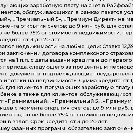
олучающих заработную плату на счет в Райффайз
лиентов, обслуживающихся в рамках пакетов усл
й», «Премиальный 5», «Премиум Директ» не ме
омента открытия счетов; до 9 млн руб. для оста
но не более 75% от стоимости недвижимости, пе
кредита: от 3 до 20 лет.
залог недвижимости на любые цели: Ставка 12,
ри заключении договора комплексного страхова
ся на 1 п.п. с даты выдачи кредита и до первого
 периода, следующего за процентным периодо
ены документы, подтверждающие государствен
 ипотеки на недвижимость. Сумма кредита: от 1,
уб. для клиентов, получающих заработную плату 
анке, а также для клиентов, обслуживающихся 
уг «Премиальный», «Премиальный 5», «Премиум
яцев с момента открытия счетов; до 9 млн руб. 
лиентов, но не более 75% от стоимости недвижи
 в залог. Срок кредита: от 3 до 20 лет.
шеуказанных программ: обязательно заключен