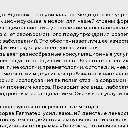
дь Здоров» – это уникальное медицинское учр
нкционирующее в новом для нашей страны фор
ль деятельности – укрепление и восстановлен
за счет своевременного предупреждения разви
 заболеваний. Это обеспечивает лучшее качест
физическую, умственную активность.
зывает разнообразные консультационные услуг
м ведущих специалистов в области терапевтик
и, гинекологии, травматологии, ортопедии, нев
осметологии и других востребованных направле
еские исследования выполняются на современ
и премиум класса. Проводит все виды лабора
подробным исследованием. Оказывает услуги п
.
спользуются прогрессивные методы:
форез Farmateb, усиливающий действие лекарс
тов путем воздействия импульсного низковольт
тационная программа «Гелиокс», позволяющая 