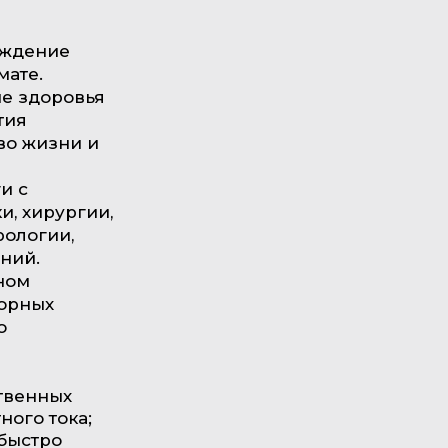
еждение
мате.
ие здоровья
тия
во жизни и
и с
и, хирургии,
рологии,
ний.
ном
торных
о
твенных
ного тока;
быстро