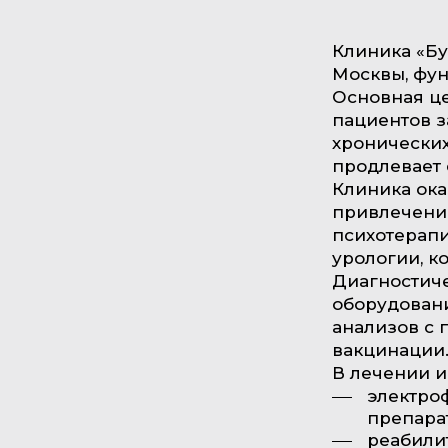
Клиника «Бу
Москвы, фу
Основная це
пациентов 
хронических
продлевает 
Клиника ока
привлечение
психотерапи
урологии, к
Диагностич
оборудовани
анализов с 
вакцинации
В лечении и
электро
препара
реабили