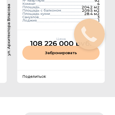
92
№ квартиры
4
Комнат
ул. Архитектора Власова
204.2 м2
Площадь
209.5 м2
Площадь с балконом
28.4 м2
Площадь кухни
3
Санузлов
1
Лоджия
Цена
108 226 000 руб.
Забронировать
Поделиться: