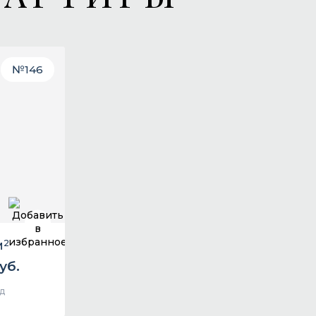
№
146
м
2
уб.
д