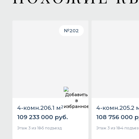
№
202
4-комн.
206.1 м
2
4-комн.
205.2 
109 233 000 руб.
108 756 000 р
Этаж 3 из 18
5 подъезд
Этаж 3 из 18
4 подъез