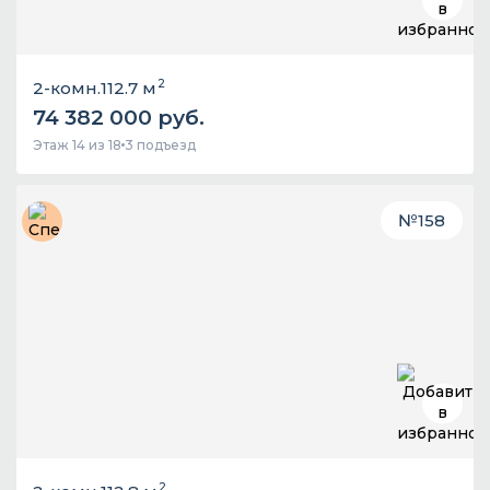
2
2-комн.
112.7 м
74 382 000 руб.
Этаж 14 из 18
3 подъезд
№
158
2