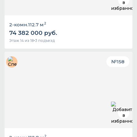
2
2-комн.
112.7 м
74 382 000 руб.
Этаж 14 из 18
3 подъезд
№
158
2