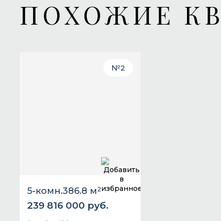
ПОХОЖИЕ К
№
2
5-комн.
386.8 м
2
239 816 000 руб.