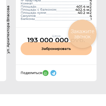
4
№ квартиры
5
Комнат
401.4 м2
Площадь
ул. Архитектора Власова
402.4 м2
Площадь с балконом
40.2 м2
Площадь кухни
4
Санузлов
1
Балконы
Закажите
звонок
Цена
193 000 000 руб.
Забронировать
Поделиться: