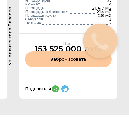
27
№ квартиры
4
Комнат
204.7 м2
Площадь
ул. Архитектора Власова
214 м2
Площадь с балконом
28 м2
Площадь кухни
3
Санузлов
2
Лоджия
Цена
153 525 000 руб.
Забронировать
Поделиться: