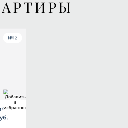
ВАРТИРЫ
№
12
м
2
уб.
д