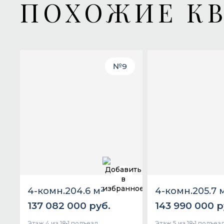
ПОХОЖИЕ К
№
9
4-комн.
204.6 м
2
4-комн.
205.7 
137 082 000 руб.
143 990 000 р
Этаж 4 из 18
1 подъезд
Этаж 5 из 18
1 подъез