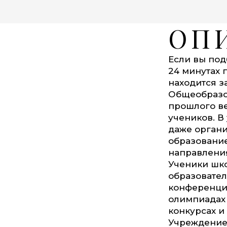
ОП
Если вы под
24 минутах 
находится з
Общеобразов
прошлого ве
учеников. В 
даже органи
образование
направлени
Ученики шко
образовател
конференция
олимпиадах 
конкурсах и 
Учреждение