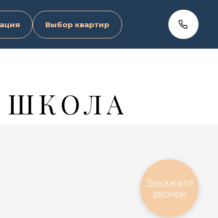
ация
Выбор квартир
 ШКОЛА
Закажите
звонок