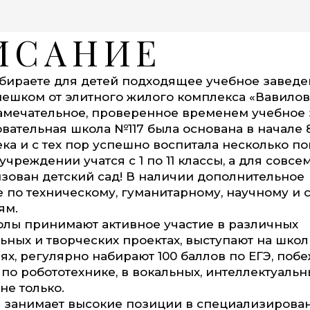
ИСАНИЕ
бираете для детей подходящее учебное заведен
пешком от элитного жилого комплекса «Вавилов
амечательное, проверенное временем учебное 
ательная школа №117 была основана в начале 8
ка и с тех пор успешно воспитала несколько п
учреждении учатся с 1 по 11 классы, а для совс
зован детский сад! В наличии дополнительное
 по техническому, гуманитарному, научному и
ям.
лы принимают активное участие в различных
ьных и творческих проектах, выступают на шко
х, регулярно набирают 100 баллов по ЕГЭ, поб
по робототехнике, в вокальных, интеллектуальн
не только.
 занимает высокие позиции в специализирова