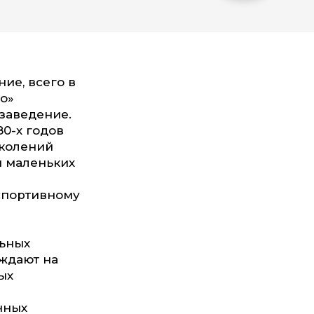
ие, всего в
о»
заведение.
0-х годов
околений
ем маленьких
 спортивному
льных
еждают на
ых
нных