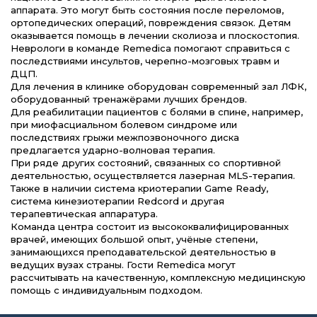
аппарата. Это могут быть состояния после переломов,
ортопедических операций, повреждения связок. Детям
оказывается помощь в лечении сколиоза и плоскостопия.
Неврологи в команде Remedica помогают справиться с
последствиями инсультов, черепно-мозговых травм и
ДЦП.
Для лечения в клинике оборудован современный зал ЛФК,
оборудованный тренажёрами лучших брендов.
Для реабилитации пациентов с болями в спине, например,
при миофасциальном болевом синдроме или
последствиях грыжи межпозвоночного диска
предлагается ударно-волновая терапия.
При ряде других состояний, связанных со спортивной
деятельностью, осуществляется лазерная MLS-терапия.
Также в наличии система криотерапии Game Ready,
система кинезиотерапии Redcord и другая
терапевтическая аппаратура.
Команда центра состоит из высококвалифицированных
врачей, имеющих большой опыт, учёные степени,
занимающихся преподавательской деятельностью в
ведущих вузах страны. Гости Remedica могут
рассчитывать на качественную, комплексную медицинскую
помощь с индивидуальным подходом.