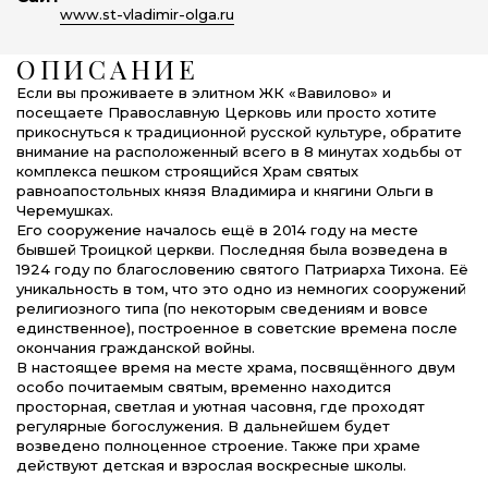
www.st-vladimir-olga.ru
ОПИСАНИЕ
Если вы проживаете в элитном ЖК «Вавилово» и
посещаете Православную Церковь или просто хотите
прикоснуться к традиционной русской культуре, обратите
внимание на расположенный всего в 8 минутах ходьбы от
комплекса пешком строящийся Храм святых
равноапостольных князя Владимира и княгини Ольги в
Черемушках.
Его сооружение началось ещё в 2014 году на месте
бывшей Троицкой церкви. Последняя была возведена в
1924 году по благословению святого Патриарха Тихона. Её
уникальность в том, что это одно из немногих сооружений
религиозного типа (по некоторым сведениям и вовсе
единственное), построенное в советские времена после
окончания гражданской войны.
В настоящее время на месте храма, посвящённого двум
особо почитаемым святым, временно находится
просторная, светлая и уютная часовня, где проходят
регулярные богослужения. В дальнейшем будет
возведено полноценное строение. Также при храме
действуют детская и взрослая воскресные школы.